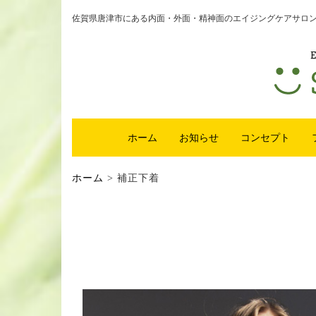
佐賀県唐津市にある内面・外面・精神面のエイジングケアサロンsm
ホーム
お知らせ
コンセプト
ホーム
>
補正下着