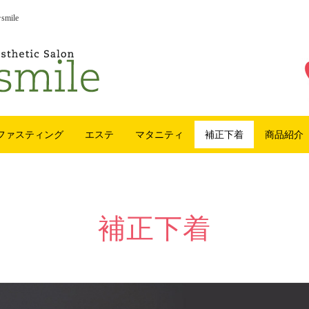
ile
ファスティング
エステ
マタニティ
補正下着
商品紹介
補正下着