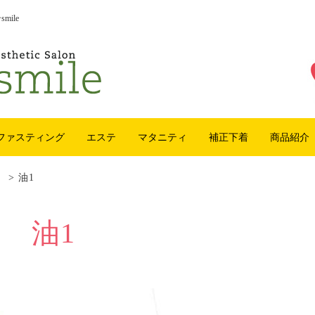
ile
ファスティング
エステ
マタニティ
補正下着
商品紹介
！
>
油1
油1