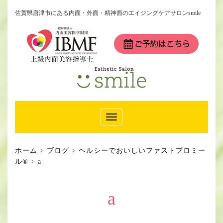
佐賀県唐津市にある内面・外面・精神面のエイジングケアサロンsmile
Toggle
Navigation
ホーム
>
ブログ
>
ヘルシーでおいしいファストプロミー
ル®
>
a
a