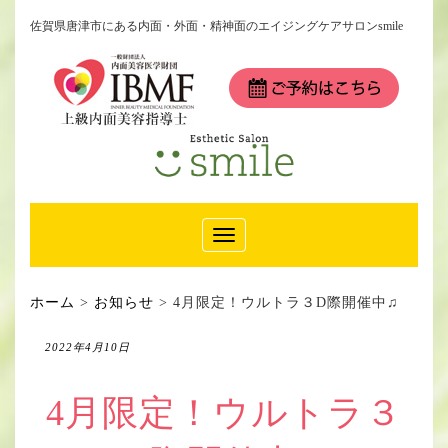
佐賀県唐津市にある内面・外面・精神面のエイジングケアサロンsmile
Toggle
Navigation
ホーム
>
お知らせ
>
4月限定！ウルトラ３D際開催中♫
2022年4月10日
4月限定！ウルトラ３