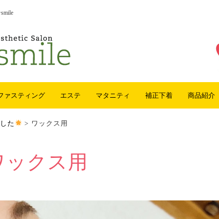
ile
ファスティング
エステ
マタニティ
補正下着
商品紹介
ました
>
ワックス用
ワックス用