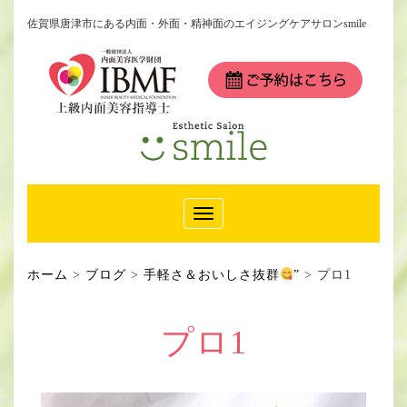
佐賀県唐津市にある内面・外面・精神面のエイジングケアサロンsmile
Toggle
Navigation
ホーム
>
ブログ
>
手軽さ＆おいしさ抜群
”
>
プロ1
プロ1