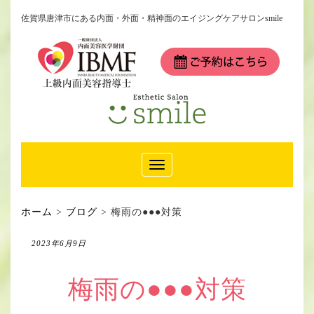
佐賀県唐津市にある内面・外面・精神面のエイジングケアサロンsmile
Toggle
Navigation
ホーム
>
ブログ
>
梅雨の●●●対策
2023年6月9日
梅雨の●●●対策