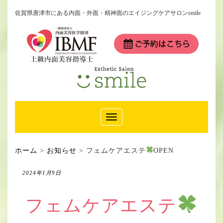
佐賀県唐津市にある内面・外面・精神面のエイジングケアサロンsmile
Toggle
Navigation
ホーム
>
お知らせ
>
フェムケアエステ
OPEN
2024年1月9日
フェムケアエステ