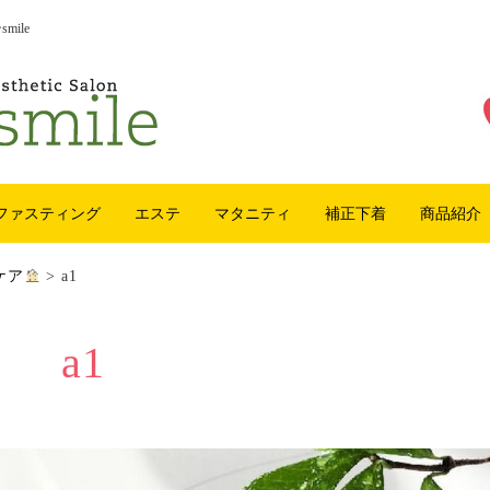
ile
ファスティング
エステ
マタニティ
補正下着
商品紹介
ケア
>
a1
a1