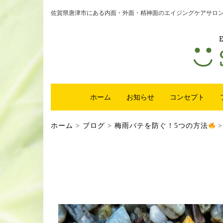
佐賀県唐津市にある内面・外面・精神面のエイジングケアサロンsm
ホーム
お知らせ
コンセプト
ホーム
>
ブログ
>
梅雨バテを防ぐ！5つの方法