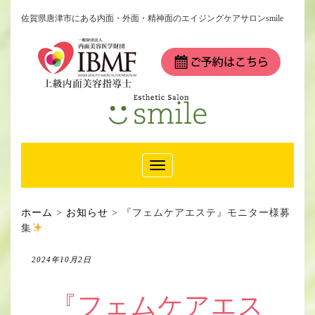
佐賀県唐津市にある内面・外面・精神面のエイジングケアサロンsmile
Toggle
Navigation
ホーム
>
お知らせ
>
『フェムケアエステ』モニター様募
集
2024年10月2日
『フェムケアエス