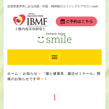
佐賀県唐津市にある内面・外面・精神面のエイジングケアサロンsmile
Toggle
Navigation
ホーム
>
お知らせ
>
『腸と健康美 腸活ゼミナール』開
催のお知らせです
>
1
1