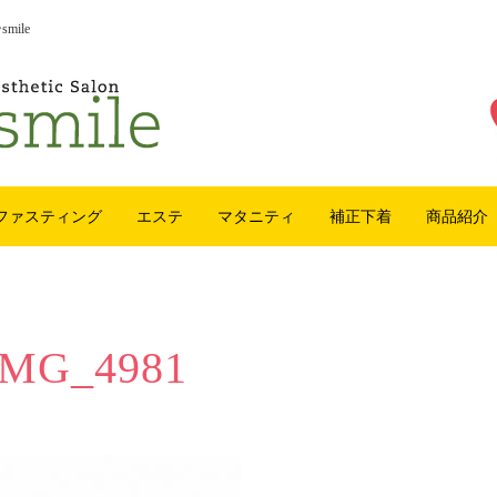
ile
ファスティング
エステ
マタニティ
補正下着
商品紹介
IMG_4981