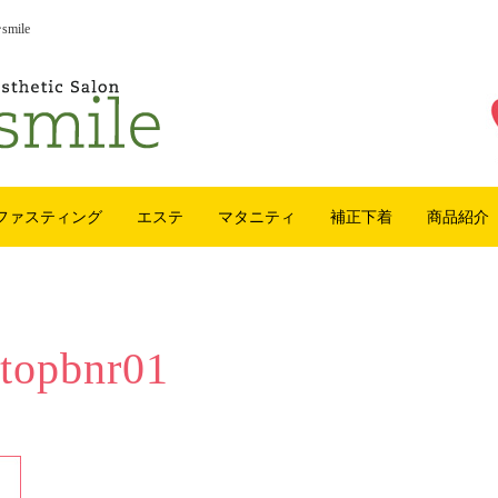
ile
ファスティング
エステ
マタニティ
補正下着
商品紹介
topbnr01